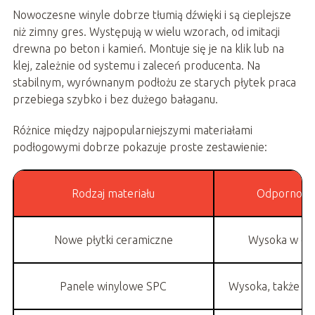
Nowoczesne winyle dobrze tłumią dźwięki i są cieplejsze
niż zimny gres. Występują w wielu wzorach, od imitacji
drewna po beton i kamień. Montuje się je na klik lub na
klej, zależnie od systemu i zaleceń producenta. Na
stabilnym, wyrównanym podłożu ze starych płytek praca
przebiega szybko i bez dużego bałaganu.
Różnice między najpopularniejszymi materiałami
podłogowymi dobrze pokazuje proste zestawienie:
Rodzaj materiału
Odporność
Nowe płytki ceramiczne
Wysoka w całe
Panele winylowe SPC
Wysoka, także w 