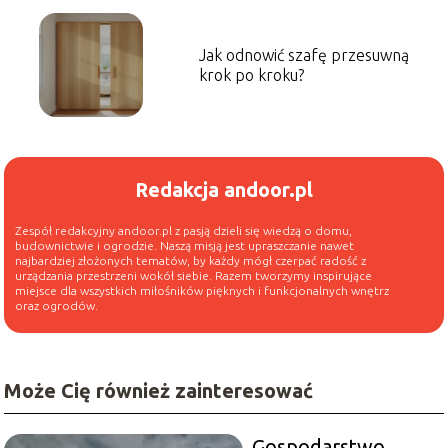
Jak odnowić szafę przesuwną
krok po kroku?
Redakcja andoor.pl
Zespół redakcyjny andoor.pl z pasją dzieli się wiedzą o domu,
budownictwie i ogrodzie. Naszą misją jest upraszczanie nawet
najbardziej złożonych tematów, by każdy mógł czerpać radość z
urządzania przestrzeni wokół siebie. Razem tworzymy inspirujące
miejsce dla wszystkich miłośników pięknych i funkcjonalnych wnętrz
oraz ogrodów.
Może Cię również zainteresować
Gospodarstwo