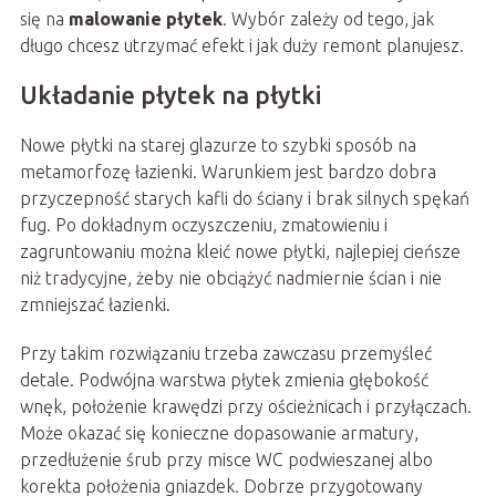
się na
malowanie płytek
. Wybór zależy od tego, jak
długo chcesz utrzymać efekt i jak duży remont planujesz.
Układanie płytek na płytki
Nowe płytki na starej glazurze to szybki sposób na
metamorfozę łazienki. Warunkiem jest bardzo dobra
przyczepność starych kafli do ściany i brak silnych spękań
fug. Po dokładnym oczyszczeniu, zmatowieniu i
zagruntowaniu można kleić nowe płytki, najlepiej cieńsze
niż tradycyjne, żeby nie obciążyć nadmiernie ścian i nie
zmniejszać łazienki.
Przy takim rozwiązaniu trzeba zawczasu przemyśleć
detale. Podwójna warstwa płytek zmienia głębokość
wnęk, położenie krawędzi przy ościeżnicach i przyłączach.
Może okazać się konieczne dopasowanie armatury,
przedłużenie śrub przy misce WC podwieszanej albo
korekta położenia gniazdek. Dobrze przygotowany