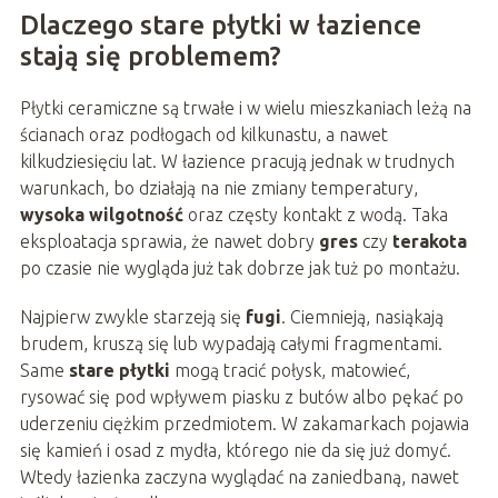
Dlaczego stare płytki w łazience
stają się problemem?
Płytki ceramiczne są trwałe i w wielu mieszkaniach leżą na
ścianach oraz podłogach od kilkunastu, a nawet
kilkudziesięciu lat. W łazience pracują jednak w trudnych
warunkach, bo działają na nie zmiany temperatury,
wysoka wilgotność
oraz częsty kontakt z wodą. Taka
eksploatacja sprawia, że nawet dobry
gres
czy
terakota
po czasie nie wygląda już tak dobrze jak tuż po montażu.
Najpierw zwykle starzeją się
fugi
. Ciemnieją, nasiąkają
brudem, kruszą się lub wypadają całymi fragmentami.
Same
stare płytki
mogą tracić połysk, matowieć,
rysować się pod wpływem piasku z butów albo pękać po
uderzeniu ciężkim przedmiotem. W zakamarkach pojawia
się kamień i osad z mydła, którego nie da się już domyć.
Wtedy łazienka zaczyna wyglądać na zaniedbaną, nawet