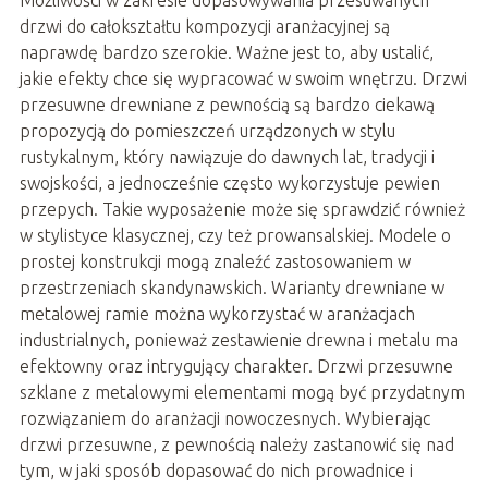
Możliwości w zakresie dopasowywania przesuwanych
drzwi do całokształtu kompozycji aranżacyjnej są
naprawdę bardzo szerokie. Ważne jest to, aby ustalić,
jakie efekty chce się wypracować w swoim wnętrzu. Drzwi
przesuwne drewniane z pewnością są bardzo ciekawą
propozycją do pomieszczeń urządzonych w stylu
rustykalnym, który nawiązuje do dawnych lat, tradycji i
swojskości, a jednocześnie często wykorzystuje pewien
przepych. Takie wyposażenie może się sprawdzić również
w stylistyce klasycznej, czy też prowansalskiej. Modele o
prostej konstrukcji mogą znaleźć zastosowaniem w
przestrzeniach skandynawskich. Warianty drewniane w
metalowej ramie można wykorzystać w aranżacjach
industrialnych, ponieważ zestawienie drewna i metalu ma
efektowny oraz intrygujący charakter. Drzwi przesuwne
szklane z metalowymi elementami mogą być przydatnym
rozwiązaniem do aranżacji nowoczesnych. Wybierając
drzwi przesuwne, z pewnością należy zastanowić się nad
tym, w jaki sposób dopasować do nich prowadnice i