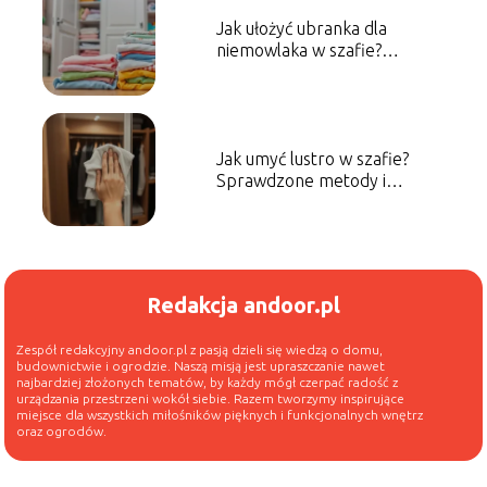
Jak ułożyć ubranka dla
niemowlaka w szafie?
Praktyczne porady
Jak umyć lustro w szafie?
Sprawdzone metody i
porady
Redakcja andoor.pl
Zespół redakcyjny andoor.pl z pasją dzieli się wiedzą o domu,
budownictwie i ogrodzie. Naszą misją jest upraszczanie nawet
najbardziej złożonych tematów, by każdy mógł czerpać radość z
urządzania przestrzeni wokół siebie. Razem tworzymy inspirujące
miejsce dla wszystkich miłośników pięknych i funkcjonalnych wnętrz
oraz ogrodów.