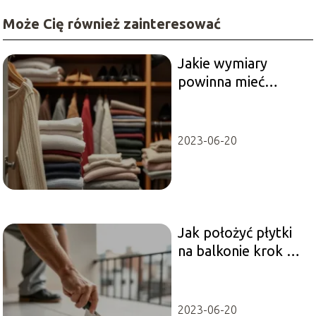
Może Cię również zainteresować
Jakie wymiary
powinna mieć
garderoba?
Praktyczny
przewodnik
2023-06-20
Jak położyć płytki
na balkonie krok po
kroku?
2023-06-20