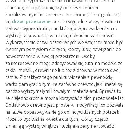
W wielu przypadkach bardzo ciekawym sposobem na
aranżację przejść pomiędzy pomieszczeniami
zlokalizowanymi na terenie nieruchomości mogą okazać
się
drzwi przesuwne
. Jest to wygodne w użytkowaniu i
stylowe wyposażenie, nad którego wprowadzeniem do
wystroju z pewnością warto się dokładnie zastanowić.
Wykorzystanie drzwi przesuwnych we wnętrzu może być
świetnym pomysłem dla tych, którzy lubią nawiązania do
nowoczesności w swojej przestrzeni. Osoby
zainteresowane mogą zdecydować się tutaj na modele ze
szkła i metalu, drewniane lub też z drewna w metalowej
ramie. Z praktycznego punktu widzenia z pewnością
warto pamiętać o tym, że zarówno drewno, jak i metal są
bardzo wytrzymałymi i trwałymi materiałami. Sprawia to,
że niejednokrotnie można korzystać z nich przez wiele lat.
Dodatkowo drewno jest proste w modyfikacji, co pozwala
na łatwe dopasowywanie go do indywidualnych potrzeb.
Może to być ważna kwestia dla tych, którzy często
zmieniają wystrój wnętrza i lubią eksperymentować z