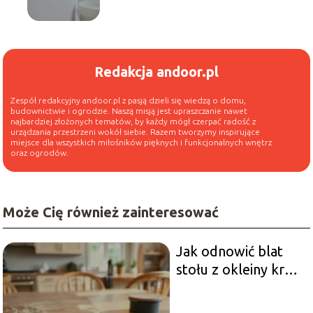
tipy
Redakcja andoor.pl
Zespół redakcyjny andoor.pl z pasją dzieli się wiedzą o domu,
budownictwie i ogrodzie. Naszą misją jest upraszczanie nawet
najbardziej złożonych tematów, by każdy mógł czerpać radość z
urządzania przestrzeni wokół siebie. Razem tworzymy inspirujące
miejsce dla wszystkich miłośników pięknych i funkcjonalnych wnętrz
oraz ogrodów.
Może Cię również zainteresować
Jak odnowić blat
stołu z okleiny krok
po kroku?