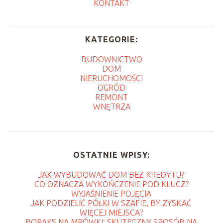
KONTAKT
KATEGORIE:
BUDOWNICTWO
DOM
NIERUCHOMOŚCI
OGRÓD
REMONT
WNĘTRZA
OSTATNIE WPISY:
JAK WYBUDOWAĆ DOM BEZ KREDYTU?
CO OZNACZA WYKOŃCZENIE POD KLUCZ?
WYJAŚNIENIE POJĘCIA
JAK PODZIELIĆ PÓŁKI W SZAFIE, BY ZYSKAĆ
WIĘCEJ MIEJSCA?
BORAKS NA MRÓWKI: SKUTECZNY SPOSÓB NA