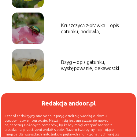
Kruszczyca złotawka – opis
gatunku, hodowla,
występowanie
Bzyg – opis gatunku,
występowanie, ciekawostki
Redakcja andoor.pl
Zespół redakcyjny andoor.pl z pasją dzieli się wiedzą o domu,
budownictwie i ogrodzie. Naszą misją jest upraszczanie nawet
najbardziej złożonych tematów, by każdy mógł czerpać radość z
urządzania przestrzeni wokół siebie. Razem tworzymy inspirujące
miejsce dla wszystkich miłośników pięknych i funkcjonalnych wnętrz