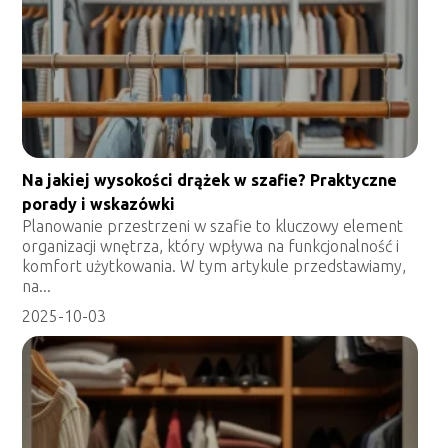
Na jakiej wysokości drążek w szafie? Praktyczne
porady i wskazówki
Planowanie przestrzeni w szafie to kluczowy element
organizacji wnętrza, który wpływa na funkcjonalność i
komfort użytkowania. W tym artykule przedstawiamy,
na...
2025-10-03