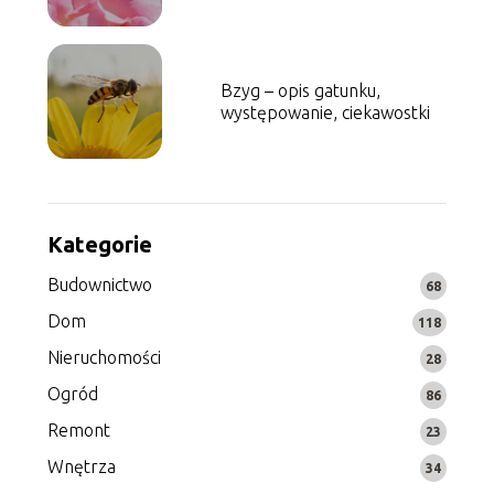
występowanie
Bzyg – opis gatunku,
występowanie, ciekawostki
Kategorie
Budownictwo
68
Dom
118
Nieruchomości
28
Ogród
86
Remont
23
Wnętrza
34