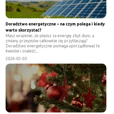
Doradztwo energetyczne – na czym polega i kiedy
warto skorzystać?
Masz wrażenie, że płacisz za energię zbyt dużo, a
zmiany przepisów całkowicie cię przytłaczają?
Doradztwo energetyczne pomaga uporządkować te
kwestie i znaleźć...
2026-05-03