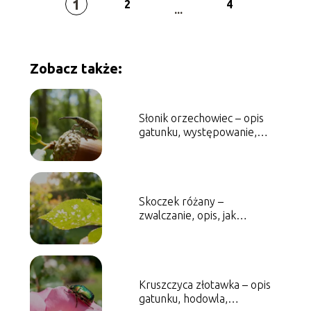
1
2
4
...
Zobacz także:
Słonik orzechowiec – opis
gatunku, występowanie,
zwalczanie
Skoczek różany –
zwalczanie, opis, jak
rozpoznać szkodnika
Kruszczyca złotawka – opis
gatunku, hodowla,