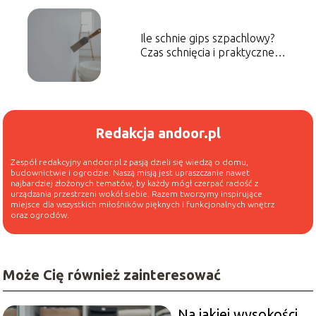
Ile schnie gips szpachlowy?
Czas schnięcia i praktyczne
tipy
Redakcja andoor.pl
Zespół redakcyjny andoor.pl z pasją dzieli się wiedzą o domu,
budownictwie i ogrodzie. Naszą misją jest upraszczanie nawet
najbardziej złożonych tematów, by każdy mógł czerpać radość z
urządzania przestrzeni wokół siebie. Razem tworzymy inspirujące
miejsce dla wszystkich miłośników pięknych i funkcjonalnych wnętrz
oraz ogrodów.
Może Cię również zainteresować
Na jakiej wysokości