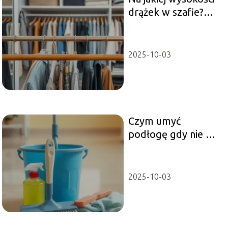
drążek w szafie?
Praktyczne porady i
wskazówki
2025-10-03
Czym umyć
podłogę gdy nie ma
płynu? Sprawdź
domowe sposoby!
2025-10-03