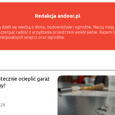
Redakcja andoor.pl
 dzieli się wiedzą o domu, budownictwie i ogrodzie. Naszą misją
czerpać radość z urządzania przestrzeni wokół siebie. Razem t
funkcjonalnych wnętrz oraz ogrodów.
tecznie ocieplić garaż
ny?
-29