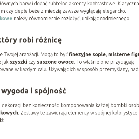
głównych barw i dodać subtelne akcenty kontrastowe. Klasyczna
em czy ciepłe beże z miedzią zawsze wyglądają elegancko.
nkowe
należy równomiernie rozłożyć, unikając nadmiernego
który robi różnicę
e Twojej aranżacji. Mogą to być
finezyjne sople
,
misterne fig
e jak
szyszki
czy
suszone owoce
. To właśnie one przyciągają
cowane w każdym calu. Używając ich w sposób przemyślany, nad
wygoda i spójność
ej dekoracji bez konieczności komponowania każdej bombki oso
nkowych
. Zestawy te zawierają elementy w spójnej kolorystyce 
kt