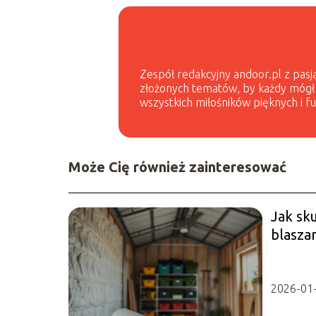
Zespół redakcyjny andoor.pl z pasją
złożonych tematów, by każdy mógł 
wszystkich miłośników pięknych i 
Może Cię również zainteresować
Jak sku
blasza
2026-01