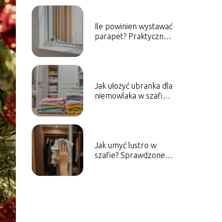
Ile powinien wystawać
parapet? Praktyczny
poradnik
Jak ułożyć ubranka dla
niemowlaka w szafie?
Praktyczne porady
Jak umyć lustro w
szafie? Sprawdzone
metody i porady