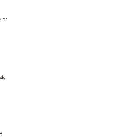
ę na
ają
ej