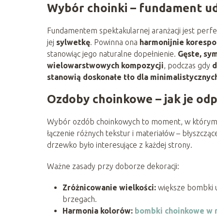
Wybór choinki – fundament ud
Fundamentem spektakularnej aranżacji jest perf
jej
sylwetkę
. Powinna ona
harmonijnie koresp
stanowiąc jego naturalne dopełnienie.
Gęste, sym
wielowarstwowych kompozycji
, podczas gdy
d
stanowią doskonałe tło dla minimalistycznyc
Ozdoby choinkowe – jak je od
Wybór ozdób choinkowych to moment, w którym dec
łączenie różnych tekstur i materiałów – błyszcząc
drzewko było interesujące z każdej strony.
Ważne zasady przy doborze dekoracji:
Zróżnicowanie wielkości:
większe bombki u
brzegach.
Harmonia kolorów:
bombki choinkowe w r