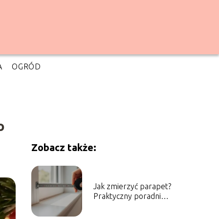
A
OGRÓD
o
Zobacz także:
Jak zmierzyć parapet?
Praktyczny poradnik
krok po kroku