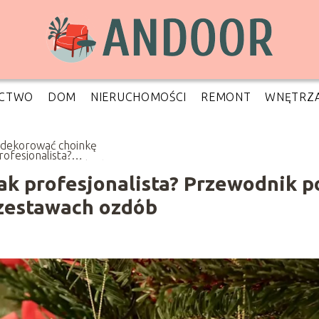
CTWO
DOM
NIERUCHOMOŚCI
REMONT
WNĘTRZ
udekorować choinkę
rofesjonalista?
wodnik po bombkach,
eszkach i zestawach
ak profesjonalista? Przewodnik p
ób
 zestawach ozdób