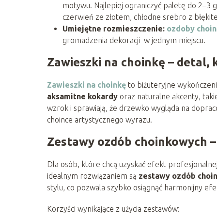
motywu. Najlepiej ograniczyć paletę do 2–3 
czerwień ze złotem, chłodne srebro z błękit
Umiejętne rozmieszczenie:
ozdoby choi
gromadzenia dekoracji w jednym miejscu.
Zawieszki na choinkę – detal, 
Zawieszki na choinkę
to biżuteryjne wykończeni
aksamitne kokardy
oraz naturalne akcenty, taki
wzrok i sprawiają, że drzewko wygląda na dopra
choince artystycznego wyrazu.
Zestawy ozdób choinkowych – 
Dla osób, które chcą uzyskać efekt profesjonaln
idealnym rozwiązaniem są
zestawy ozdób choi
stylu, co pozwala szybko osiągnąć harmonijny efe
Korzyści wynikające z użycia zestawów: