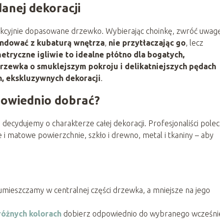
anej dekoracji
ekcyjnie dopasowane drzewko. Wybierając choinkę, zwróć uwag
ondować z kubaturą wnętrza
,
nie przytłaczając go
, lecz
etryczne igliwie to idealne płótno dla bogatych,
rzewka o smuklejszym pokroju i delikatniejszych pędach
h, ekskluzywnych dekoracji
.
powiednio dobrać?
ydujemy o charakterze całej dekoracji. Profesjonaliści polec
e i matowe powierzchnie, szkło i drewno, metal i tkaniny – aby
mieszczamy w centralnej części drzewka, a mniejsze na jego
óżnych kolorach
dobierz odpowiednio do wybranego wcześni