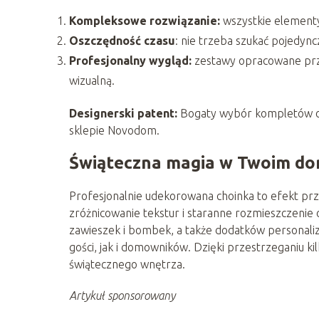
Kompleksowe rozwiązanie:
wszystkie elementy 
Oszczędność czasu
: nie trzeba szukać pojedyn
Profesjonalny wygląd:
zestawy opracowane prz
wizualną.
Designerski patent:
Bogaty wybór kompletów oz
sklepie Novodom.
Świąteczna magia w Twoim d
Profesjonalnie udekorowana choinka to efekt prze
zróżnicowanie tekstur i staranne rozmieszczeni
zawieszek i bombek, a także dodatków personaliz
gości, jak i domowników. Dzięki przestrzeganiu k
świątecznego wnętrza.
Artykuł sponsorowany