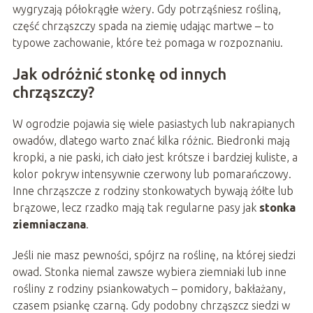
wygryzają półokrągłe wżery. Gdy potrząśniesz rośliną,
część chrząszczy spada na ziemię udając martwe – to
typowe zachowanie, które też pomaga w rozpoznaniu.
Jak odróżnić stonkę od innych
chrząszczy?
W ogrodzie pojawia się wiele pasiastych lub nakrapianych
owadów, dlatego warto znać kilka różnic. Biedronki mają
kropki, a nie paski, ich ciało jest krótsze i bardziej kuliste, a
kolor pokryw intensywnie czerwony lub pomarańczowy.
Inne chrząszcze z rodziny stonkowatych bywają żółte lub
brązowe, lecz rzadko mają tak regularne pasy jak
stonka
ziemniaczana
.
Jeśli nie masz pewności, spójrz na roślinę, na której siedzi
owad. Stonka niemal zawsze wybiera ziemniaki lub inne
rośliny z rodziny psiankowatych – pomidory, bakłażany,
czasem psiankę czarną. Gdy podobny chrząszcz siedzi w