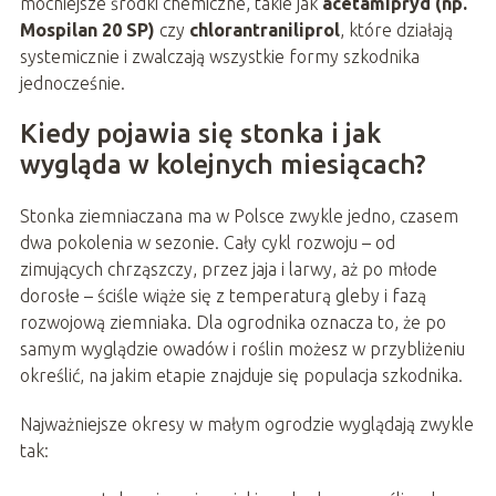
mocniejsze środki chemiczne, takie jak
acetamipryd (np.
Mospilan 20 SP)
czy
chlorantraniliprol
, które działają
systemicznie i zwalczają wszystkie formy szkodnika
jednocześnie.
Kiedy pojawia się stonka i jak
wygląda w kolejnych miesiącach?
Stonka ziemniaczana ma w Polsce zwykle jedno, czasem
dwa pokolenia w sezonie. Cały cykl rozwoju – od
zimujących chrząszczy, przez jaja i larwy, aż po młode
dorosłe – ściśle wiąże się z temperaturą gleby i fazą
rozwojową ziemniaka. Dla ogrodnika oznacza to, że po
samym wyglądzie owadów i roślin możesz w przybliżeniu
określić, na jakim etapie znajduje się populacja szkodnika.
Najważniejsze okresy w małym ogrodzie wyglądają zwykle
tak: