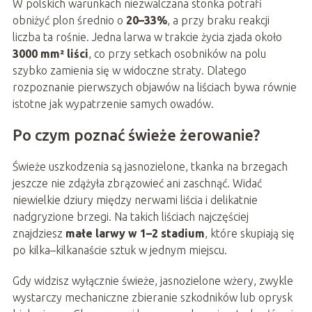
W polskich warunkach niezwalczana stonka potrafi
obniżyć plon średnio o
20–33%
, a przy braku reakcji
liczba ta rośnie. Jedna larwa w trakcie życia zjada około
3000 mm² liści
, co przy setkach osobników na polu
szybko zamienia się w widoczne straty. Dlatego
rozpoznanie pierwszych objawów na liściach bywa równie
istotne jak wypatrzenie samych owadów.
Po czym poznać świeże żerowanie?
Świeże uszkodzenia są jasnozielone, tkanka na brzegach
jeszcze nie zdążyła zbrązowieć ani zaschnąć. Widać
niewielkie dziury między nerwami liścia i delikatnie
nadgryzione brzegi. Na takich liściach najczęściej
znajdziesz
małe larwy w 1–2 stadium
, które skupiają się
po kilka–kilkanaście sztuk w jednym miejscu.
Gdy widzisz wyłącznie świeże, jasnozielone wżery, zwykle
wystarczy mechaniczne zbieranie szkodników lub oprysk