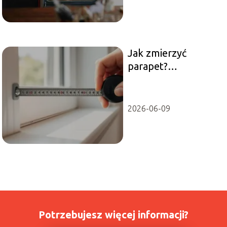
Jak zmierzyć
parapet?
Praktyczny
poradnik krok po
kroku
2026-06-09
Potrzebujesz więcej informacji?