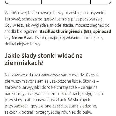
W końcowej fazie rozwoju larwy przestają intensywnie
żerować, schodzą do gleby i tam się przepoczwarzają.
Gdy wiesz, jak wyglądają młode stadia, możesz sięgnąć po
środki biologiczne:
Bacillus thuringiensis (Bt)
,
spinosad
czy
NeemAzal
. Działają najlepiej właśnie na mniejsze,
delikatniejsze larwy.
Jakie ślady stonki widać na
ziemniakach?
Nie zawsze od razu zauważysz same owady. Często
pierwszym sygnałem są uszkodzone liście. Stonka –
zarówno larwy, jak i dorosłe chrząszcze – żeruje na
nadziemnych częściach ziemniaka: liściach, łodygach, a
przy silnym ataku nawet kwiatach. W skrajnych
przypadkach, gdy zielone części zostaną zjedzone,
szkodnik potrafi przegryźć się również do bulw.