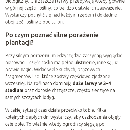
biologiczny. Chrząszcze i larwy przebywają wtedy głównie
w górnej części rośliny, co bardzo ułatwia ich zauważenie.
Wystarczy pochylić się nad każdym rzędem i dokładnie
obejrzeć rośliny z obu stron.
Po czym poznać silne porażenie
plantacji?
Przy silnym porażeniu międzyrzędzia zaczynają wyglądać
nierówno – część roślin ma pełne ulistnienie, inne są już
prawie nagie. Widać wiele suchych, brązowych
fragmentów liści, które zostały częściowo zjedzone
wcześniej. Na roślinach dominują
duże larwy w 3–4
stadium
oraz dorosłe chrząszcze, często siedzące na
samych szczytach łodyg.
W takiej sytuacji czas działa przeciwko tobie. Kilka
kolejnych ciepłych dni wystarczy, aby uszkodzenia objęły
całe pole. To właśnie wtedy ogrodnicy sięgają po