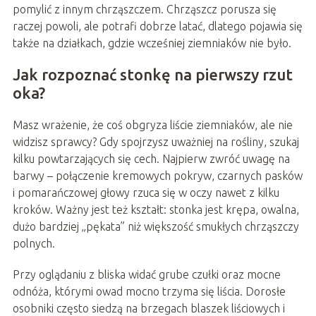
pomylić z innym chrząszczem. Chrząszcz porusza się
raczej powoli, ale potrafi dobrze latać, dlatego pojawia się
także na działkach, gdzie wcześniej ziemniaków nie było.
Jak rozpoznać stonkę na pierwszy rzut
oka?
Masz wrażenie, że coś obgryza liście ziemniaków, ale nie
widzisz sprawcy? Gdy spojrzysz uważniej na rośliny, szukaj
kilku powtarzających się cech. Najpierw zwróć uwagę na
barwy – połączenie kremowych pokryw, czarnych pasków
i pomarańczowej głowy rzuca się w oczy nawet z kilku
kroków. Ważny jest też kształt: stonka jest krępa, owalna,
dużo bardziej „pękata” niż większość smukłych chrząszczy
polnych.
Przy oglądaniu z bliska widać grube czułki oraz mocne
odnóża, którymi owad mocno trzyma się liścia. Dorosłe
osobniki często siedzą na brzegach blaszek liściowych i