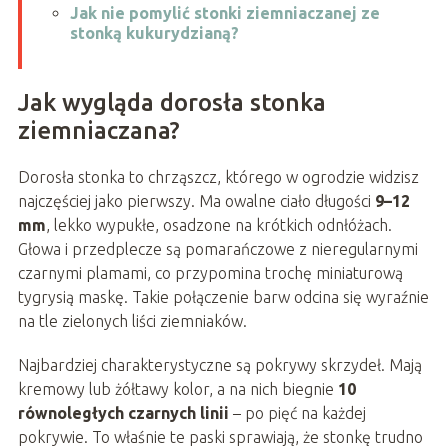
Jak nie pomylić stonki ziemniaczanej ze
stonką kukurydzianą?
Jak wygląda dorosła stonka
ziemniaczana?
Dorosła stonka to chrząszcz, którego w ogrodzie widzisz
najczęściej jako pierwszy. Ma owalne ciało długości
9–12
mm
, lekko wypukłe, osadzone na krótkich odnłóżach.
Głowa i przedplecze są pomarańczowe z nieregularnymi
czarnymi plamami, co przypomina trochę miniaturową
tygrysią maskę. Takie połączenie barw odcina się wyraźnie
na tle zielonych liści ziemniaków.
Najbardziej charakterystyczne są pokrywy skrzydeł. Mają
kremowy lub żółtawy kolor, a na nich biegnie
10
równoległych czarnych linii
– po pięć na każdej
pokrywie. To właśnie te paski sprawiają, że stonkę trudno