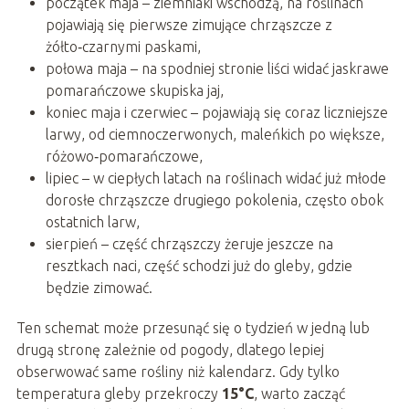
początek maja – ziemniaki wschodzą, na roślinach
pojawiają się pierwsze zimujące chrząszcze z
żółto‑czarnymi paskami,
połowa maja – na spodniej stronie liści widać jaskrawe
pomarańczowe skupiska jaj,
koniec maja i czerwiec – pojawiają się coraz liczniejsze
larwy, od ciemnoczerwonych, maleńkich po większe,
różowo‑pomarańczowe,
lipiec – w ciepłych latach na roślinach widać już młode
dorosłe chrząszcze drugiego pokolenia, często obok
ostatnich larw,
sierpień – część chrząszczy żeruje jeszcze na
resztkach naci, część schodzi już do gleby, gdzie
będzie zimować.
Ten schemat może przesunąć się o tydzień w jedną lub
drugą stronę zależnie od pogody, dlatego lepiej
obserwować same rośliny niż kalendarz. Gdy tylko
temperatura gleby przekroczy
15°C
, warto zacząć