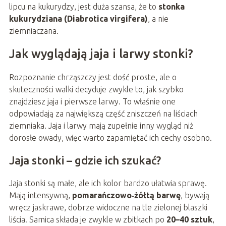
lipcu na kukurydzy, jest duża szansa, że to
stonka
kukurydziana (Diabrotica virgifera)
, a nie
ziemniaczana.
Jak wyglądają jaja i larwy stonki?
Rozpoznanie chrząszczy jest dość proste, ale o
skuteczności walki decyduje zwykle to, jak szybko
znajdziesz jaja i pierwsze larwy. To właśnie one
odpowiadają za największą część zniszczeń na liściach
ziemniaka. Jaja i larwy mają zupełnie inny wygląd niż
dorosłe owady, więc warto zapamiętać ich cechy osobno.
Jaja stonki – gdzie ich szukać?
Jaja stonki są małe, ale ich kolor bardzo ułatwia sprawę.
Mają intensywną,
pomarańczowo‑żółtą barwę
, bywają
wręcz jaskrawe, dobrze widoczne na tle zielonej blaszki
liścia. Samica składa je zwykle w zbitkach po
20–40 sztuk
,