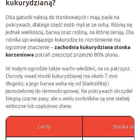
kukurydzianą?
Oba gatunki należą do stonkowatych i mają paski na
pokrywach, dlatego część osób myli je ze sobą. Różnią się
jednak wielkością, barwą oraz rośliną, na której żerują. Dla
rolnika uprawiającego kukurydzę to rozróżnienie ma
ogromne znaczenie –
zachodnia kukurydziana stonka
korzeniowa
potrafi zniszczyć przeszło 80% plonu.
W małym ogrodzie także warto wiedzieć, na co patrzysz.
Dorosły owad stonki kukurydzianej ma około 7 mm
długości, a jego barwa waha się od bladożółtej i
jasnozielonej do ciemnobrązowej. Na pokrywach skrzydeł
biegną czarne pasy, ale u wielu osobników są one słabiej
widoczne lub częściowo zlane.
Cechy
Stonka ziem