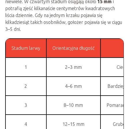
niewiele. W czwartym stadium osiągają około
15 mm
i
potrafią zjeść kilkanaście centymetrów kwadratowych
liścia dziennie. Gdy na jednym krzaku pojawia się
kilkadziesiąt takich osobników, gołożer pojawia się w ciągu
3–5 dni.
Stadium larwy
Orientacyjna długość
1
2–3 mm
Ciemn
2
4–6 mm
Bardziej r
3
8–10 mm
Pomarańczo
4
12–15 mm
Grube, 