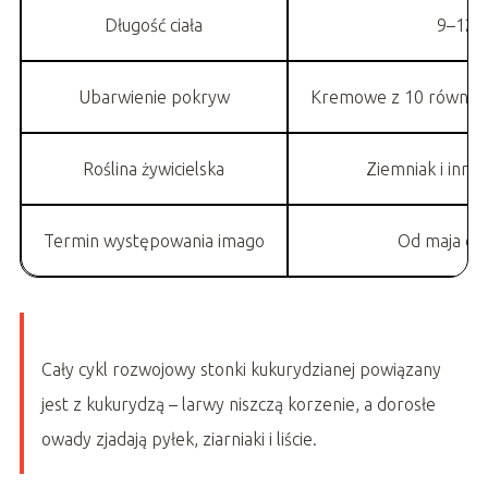
Długość ciała
9–12
Ubarwienie pokryw
Kremowe z 10 równymi
Roślina żywicielska
Ziemniak i inne
Termin występowania imago
Od maja do 
Cały cykl rozwojowy stonki kukurydzianej powiązany
jest z kukurydzą – larwy niszczą korzenie, a dorosłe
owady zjadają pyłek, ziarniaki i liście.