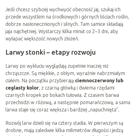
Jeśli chcesz szybciej wychwycić obecność jaj, szukaj ich
przede wszystkim na środkowych i górnych liściach roślin,
dobrze nasłonecznionych i silnych. Tam samice składają
jaja najchętniej. Wystarczy kilka minut co 2–3 dni, aby
wyłapać większość nowych złożeń.
Larwy stonki – etapy rozwoju
Larwy po wykluciu wyglądają zupełnie inaczej niż
chrząszcze. Są miękkie, z obłym, wyraźnie nabrzmiałym
ciałem. Na początku przybierają
ciemnoczerwony lub
ceglasty kolor
, z czarną główką i dwiema rzędami
czarnych kropek po bokach tułowia. Z czasem barwa
przechodzi w różową, a następnie pomarańczową, a sama
larwa staje się coraz większa i bardziej „napuchnięta”.
Rozwój larw dzieli się na cztery stadia. W pierwszym są
drobne, mają zaledwie kilka milimetrów długości i jedzą