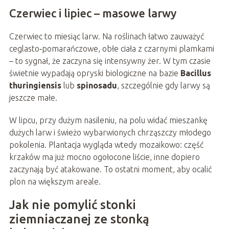
Czerwiec i lipiec – masowe larwy
Czerwiec to miesiąc larw. Na roślinach łatwo zauważyć
ceglasto‑pomarańczowe, obłe ciała z czarnymi plamkami
– to sygnał, że zaczyna się intensywny żer. W tym czasie
świetnie wypadają opryski biologiczne na bazie
Bacillus
thuringiensis
lub
spinosadu
, szczególnie gdy larwy są
jeszcze małe.
W lipcu, przy dużym nasileniu, na polu widać mieszankę
dużych larw i świeżo wybarwionych chrząszczy młodego
pokolenia. Plantacja wygląda wtedy mozaikowo: część
krzaków ma już mocno ogołocone liście, inne dopiero
zaczynają być atakowane. To ostatni moment, aby ocalić
plon na większym areale.
Jak nie pomylić stonki
ziemniaczanej ze stonką