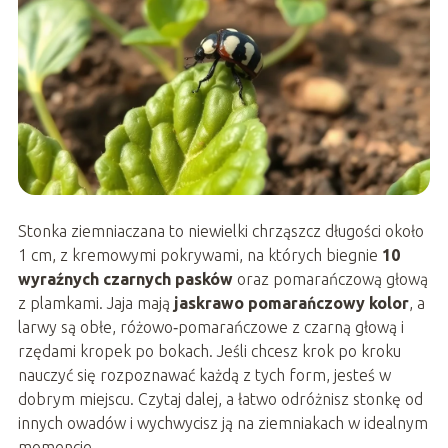
Stonka ziemniaczana to niewielki chrząszcz długości około
1 cm, z kremowymi pokrywami, na których biegnie
10
wyraźnych czarnych pasków
oraz pomarańczową głową
z plamkami. Jaja mają
jaskrawo pomarańczowy kolor
, a
larwy są obłe, różowo‑pomarańczowe z czarną głową i
rzędami kropek po bokach. Jeśli chcesz krok po kroku
nauczyć się rozpoznawać każdą z tych form, jesteś w
dobrym miejscu. Czytaj dalej, a łatwo odróżnisz stonkę od
innych owadów i wychwycisz ją na ziemniakach w idealnym
momencie.