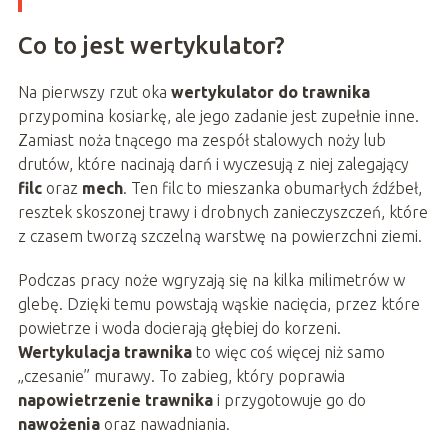
Co to jest wertykulator?
Na pierwszy rzut oka
wertykulator do trawnika
przypomina kosiarkę, ale jego zadanie jest zupełnie inne.
Zamiast noża tnącego ma zespół stalowych noży lub
drutów, które nacinają darń i wyczesują z niej zalegający
filc
oraz
mech
. Ten filc to mieszanka obumarłych źdźbeł,
resztek skoszonej trawy i drobnych zanieczyszczeń, które
z czasem tworzą szczelną warstwę na powierzchni ziemi.
Podczas pracy noże wgryzają się na kilka milimetrów w
glebę. Dzięki temu powstają wąskie nacięcia, przez które
powietrze i woda docierają głębiej do korzeni.
Wertykulacja trawnika
to więc coś więcej niż samo
„czesanie” murawy. To zabieg, który poprawia
napowietrzenie trawnika
i przygotowuje go do
nawożenia
oraz nawadniania.