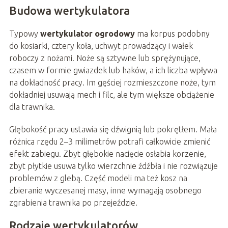
Budowa wertykulatora
Typowy
wertykulator ogrodowy
ma korpus podobny
do kosiarki, cztery koła, uchwyt prowadzący i wałek
roboczy z nożami. Noże są sztywne lub sprężynujące,
czasem w formie gwiazdek lub haków, a ich liczba wpływa
na dokładność pracy. Im gęściej rozmieszczone noże, tym
dokładniej usuwają mech i filc, ale tym większe obciążenie
dla trawnika.
Głębokość pracy ustawia się dźwignią lub pokrętłem. Mała
różnica rzędu 2–3 milimetrów potrafi całkowicie zmienić
efekt zabiegu. Zbyt głębokie nacięcie osłabia korzenie,
zbyt płytkie usuwa tylko wierzchnie źdźbła i nie rozwiązuje
problemów z glebą. Część modeli ma też kosz na
zbieranie wyczesanej masy, inne wymagają osobnego
zgrabienia trawnika po przejeździe.
Rodzaje wertykulatorów