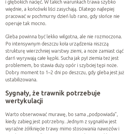
i głębokich nacięć. W takich warunkach trawa szybko
więdnie, a końcówki liści zasychają. Dlatego najlepiej
pracować w pochmurny dzień lub rano, gdy słońce nie
operuje tak mocno.
Gleba powinna być lekko wilgotna, ale nie rozmoczona.
Po intensywnym deszczu koła urządzenia niszczą
strukturę wierzchniej warstwy ziemi, a noże zamiast ciąć
darń wyrywają całe kępki. Sucha jak pył ziemia też jest
problemem, bo stawia duży opór i szybciej tępi noże.
Dobry moment to 1–2 dni po deszczu, gdy gleba jest już
ustabilizowana.
Sygnały, że trawnik potrzebuje
wertykulacji
Warto obserwować murawę, bo sama „podpowiada”,
kiedy zabieg jest potrzebny. Jednym z sygnałów jest
wyraźne żółknięcie trawy mimo stosowania nawozów i