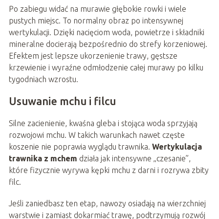
Po zabiegu widać na murawie głębokie rowki i wiele
pustych miejsc. To normalny obraz po intensywnej
wertykulacji. Dzięki nacięciom woda, powietrze i składniki
mineralne docierają bezpośrednio do strefy korzeniowej.
Efektem jest lepsze ukorzenienie trawy, gęstsze
krzewienie i wyraźne odmłodzenie całej murawy po kilku
tygodniach wzrostu.
Usuwanie mchu i filcu
Silne zacienienie, kwaśna gleba i stojąca woda sprzyjają
rozwojowi mchu. W takich warunkach nawet częste
koszenie nie poprawia wyglądu trawnika.
Wertykulacja
trawnika z mchem
działa jak intensywne „czesanie”,
które fizycznie wyrywa kępki mchu z darni i rozrywa zbity
filc.
Jeśli zaniedbasz ten etap, nawozy osiadają na wierzchniej
warstwie i zamiast dokarmiać trawę, podtrzymują rozwój