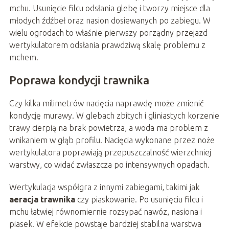
mchu. Usunięcie filcu odsłania glebę i tworzy miejsce dla
młodych źdźbeł oraz nasion dosiewanych po zabiegu. W
wielu ogrodach to właśnie pierwszy porządny przejazd
wertykulatorem odsłania prawdziwą skalę problemu z
mchem.
Poprawa kondycji trawnika
Czy kilka milimetrów nacięcia naprawdę może zmienić
kondycję murawy. W glebach zbitych i gliniastych korzenie
trawy cierpią na brak powietrza, a woda ma problem z
wnikaniem w głąb profilu. Nacięcia wykonane przez noże
wertykulatora poprawiają przepuszczalność wierzchniej
warstwy, co widać zwłaszcza po intensywnych opadach.
Wertykulacja współgra z innymi zabiegami, takimi jak
aeracja trawnika
czy piaskowanie. Po usunięciu filcu i
mchu łatwiej równomiernie rozsypać nawóz, nasiona i
piasek. W efekcie powstaje bardziej stabilna warstwa