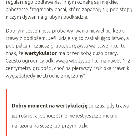
regularnego podlewania. Innym oznaką są miękkie,
gąbczaste fragmenty darni, które zapadają się pod stopą
niczym dywan na grubym podkładzie.
Dobrym testem jest próba wyrwania niewielkiej kępki
trawy z podłożem. Jeśli udaje się to zaskakująco łatwo, a
pod palcami czujesz grubą, sprężystą warstwę filcu, to
znak, że
wertykulator
ma przed sobą dużo pracy.
Często ogrodnicy odkrywają wtedy, że filc ma nawet 1–2
centymetry grubości, choć na pierwszy rzut oka trawnik
wyglądał jedynie „trochę zmęczony”.
Dobry moment na wertykulację
to czas, gdy trawa
już rośnie, a jednocześnie nie jest jeszcze mocno
narażona na suszę lub przymrozki.