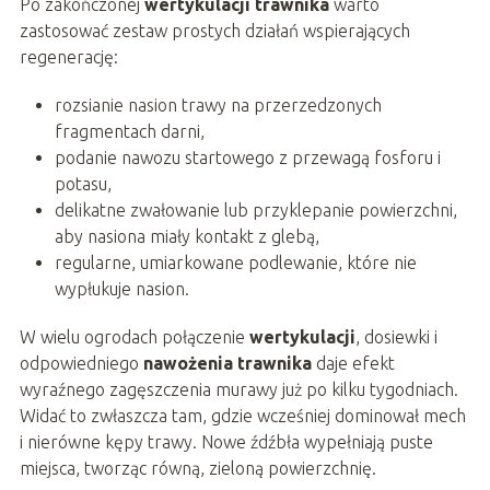
Po zakończonej
wertykulacji trawnika
warto
zastosować zestaw prostych działań wspierających
regenerację:
rozsianie nasion trawy na przerzedzonych
fragmentach darni,
podanie nawozu startowego z przewagą fosforu i
potasu,
delikatne zwałowanie lub przyklepanie powierzchni,
aby nasiona miały kontakt z glebą,
regularne, umiarkowane podlewanie, które nie
wypłukuje nasion.
W wielu ogrodach połączenie
wertykulacji
, dosiewki i
odpowiedniego
nawożenia trawnika
daje efekt
wyraźnego zagęszczenia murawy już po kilku tygodniach.
Widać to zwłaszcza tam, gdzie wcześniej dominował mech
i nierówne kępy trawy. Nowe źdźbła wypełniają puste
miejsca, tworząc równą, zieloną powierzchnię.