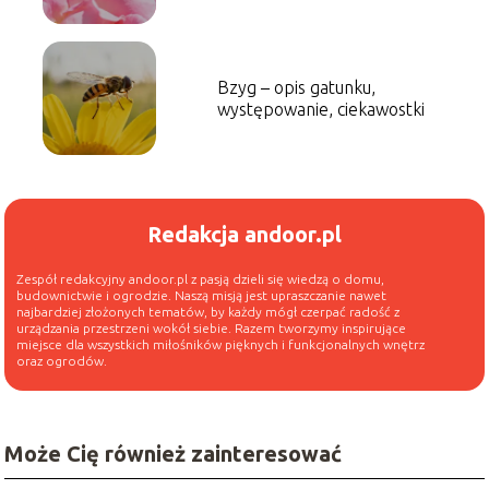
Bzyg – opis gatunku,
występowanie, ciekawostki
Redakcja andoor.pl
Zespół redakcyjny andoor.pl z pasją dzieli się wiedzą o domu,
budownictwie i ogrodzie. Naszą misją jest upraszczanie nawet
najbardziej złożonych tematów, by każdy mógł czerpać radość z
urządzania przestrzeni wokół siebie. Razem tworzymy inspirujące
miejsce dla wszystkich miłośników pięknych i funkcjonalnych wnętrz
oraz ogrodów.
Może Cię również zainteresować