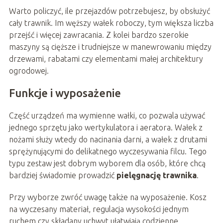
Warto policzyć, ile przejazdów potrzebujesz, by obsłużyć
cały trawnik. Im węższy wałek roboczy, tym większa liczba
przejść i więcej zawracania. Z kolei bardzo szerokie
maszyny są cięższe i trudniejsze w manewrowaniu między
drzewami, rabatami czy elementami małej architektury
ogrodowej.
Funkcje i wyposażenie
Część urządzeń ma wymienne wałki, co pozwala używać
jednego sprzętu jako wertykulatora i aeratora. Wałek z
nożami służy wtedy do nacinania darni, a wałek z drutami
sprężynującymi do delikatnego wyczesywania filcu. Tego
typu zestaw jest dobrym wyborem dla osób, które chcą
bardziej świadomie prowadzić
pielęgnację trawnika
.
Przy wyborze zwróć uwagę także na wyposażenie. Kosz
na wyczesany materiał, regulacja wysokości jednym
ruchem czy składany uchwyt ułatwiają codzienne