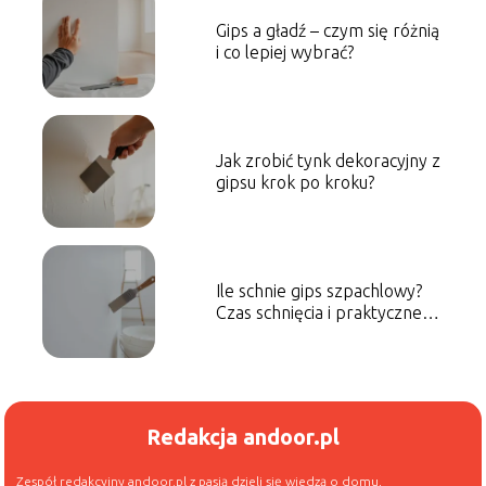
Gips a gładź – czym się różnią
i co lepiej wybrać?
Jak zrobić tynk dekoracyjny z
gipsu krok po kroku?
Ile schnie gips szpachlowy?
Czas schnięcia i praktyczne
tipy
Redakcja andoor.pl
Zespół redakcyjny andoor.pl z pasją dzieli się wiedzą o domu,