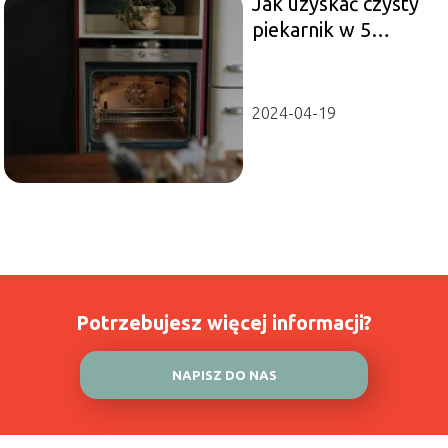
Jak uzyskać czysty
piekarnik w 5
minut? Odkryj
szybkie i skuteczne
metody!
2024-04-19
Potrzebujesz więcej informacji?
NAPISZ DO NAS