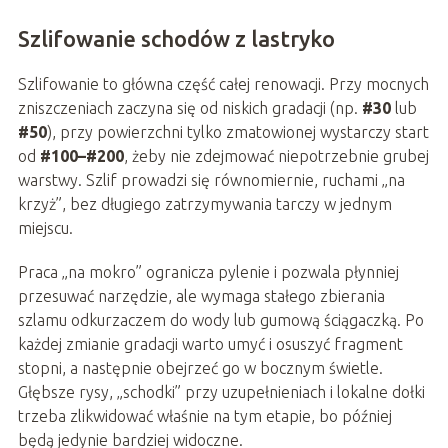
Szlifowanie schodów z lastryko
Szlifowanie to główna część całej renowacji. Przy mocnych
zniszczeniach zaczyna się od niskich gradacji (np.
#30
lub
#50
), przy powierzchni tylko zmatowionej wystarczy start
od
#100–#200
, żeby nie zdejmować niepotrzebnie grubej
warstwy. Szlif prowadzi się równomiernie, ruchami „na
krzyż”, bez długiego zatrzymywania tarczy w jednym
miejscu.
Praca „na mokro” ogranicza pylenie i pozwala płynniej
przesuwać narzędzie, ale wymaga stałego zbierania
szlamu odkurzaczem do wody lub gumową ściągaczką. Po
każdej zmianie gradacji warto umyć i osuszyć fragment
stopni, a następnie obejrzeć go w bocznym świetle.
Głębsze rysy, „schodki” przy uzupełnieniach i lokalne dołki
trzeba zlikwidować właśnie na tym etapie, bo później
będą jedynie bardziej widoczne.