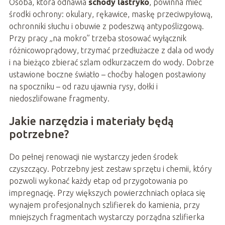
Osoba, która odnawia
schody lastryko
, powinna mieć
środki ochrony: okulary, rękawice, maskę przeciwpyłową,
ochronniki słuchu i obuwie z podeszwą antypoślizgową.
Przy pracy „na mokro” trzeba stosować wyłącznik
różnicowoprądowy, trzymać przedłużacze z dala od wody
i na bieżąco zbierać szlam odkurzaczem do wody. Dobrze
ustawione boczne światło – choćby halogen postawiony
na spoczniku – od razu ujawnia rysy, dołki i
niedoszlifowane fragmenty.
Jakie narzędzia i materiały będą
potrzebne?
Do pełnej renowacji nie wystarczy jeden środek
czyszczący. Potrzebny jest zestaw sprzętu i chemii, który
pozwoli wykonać każdy etap od przygotowania po
impregnację. Przy większych powierzchniach opłaca się
wynajem profesjonalnych szlifierek do kamienia, przy
mniejszych fragmentach wystarczy porządna szlifierka