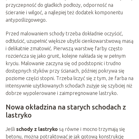
przyczepność do gładkich podłoży, odporność na
ścieranie i wilgoć, a najlepiej też dodatek komponentu
antypoślizgowego.
Przed malowaniem schody trzeba dokładnie oczyścić,
odtłuścić, uzupełnić większe ubytki cienkowarstwową masą
i delikatnie zmatowić. Pierwszą warstwę farby często
rozcieńcza się jako grunt, kolejne nakłada się w pełnym
kryciu. Malowanie zaczyna się od podstopnic i trudno
dostępnych styków przy ścianach, później pokrywa się
poziome części stopni. Trzeba liczyć się z tym, że farba na
intensywnie użytkowanych schodach zużyje się szybciej niż
dobrze wypolerowane i zaimpregnowane lastryko.
Nowa okładzina na starych schodach z
lastryko
Jeśli
schody z lastryko
są równe i mocno trzymają się
betonu, można potraktować je jak gotową konstrukcję