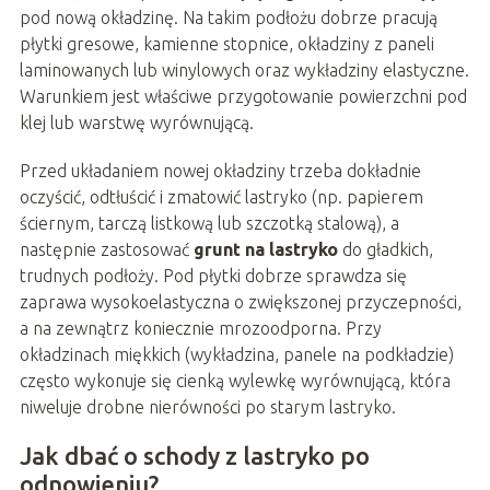
pod nową okładzinę. Na takim podłożu dobrze pracują
płytki gresowe, kamienne stopnice, okładziny z paneli
laminowanych lub winylowych oraz wykładziny elastyczne.
Warunkiem jest właściwe przygotowanie powierzchni pod
klej lub warstwę wyrównującą.
Przed układaniem nowej okładziny trzeba dokładnie
oczyścić, odtłuścić i zmatowić lastryko (np. papierem
ściernym, tarczą listkową lub szczotką stalową), a
następnie zastosować
grunt na lastryko
do gładkich,
trudnych podłoży. Pod płytki dobrze sprawdza się
zaprawa wysokoelastyczna o zwiększonej przyczepności,
a na zewnątrz koniecznie mrozoodporna. Przy
okładzinach miękkich (wykładzina, panele na podkładzie)
często wykonuje się cienką wylewkę wyrównującą, która
niweluje drobne nierówności po starym lastryko.
Jak dbać o schody z lastryko po
odnowieniu?