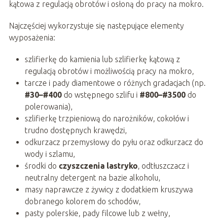
kątowa z regulacją obrotów i osłoną do pracy na mokro.
Najczęściej wykorzystuje się następujące elementy
wyposażenia:
szlifierkę do kamienia lub szlifierkę kątową z
regulacją obrotów i możliwością pracy na mokro,
tarcze i pady diamentowe o różnych gradacjach (np.
#30–#400
do wstępnego szlifu i
#800–#3500
do
polerowania),
szlifierkę trzpieniową do narożników, cokołów i
trudno dostępnych krawędzi,
odkurzacz przemysłowy do pyłu oraz odkurzacz do
wody i szlamu,
środki do
czyszczenia lastryko
, odtłuszczacz i
neutralny detergent na bazie alkoholu,
masy naprawcze z żywicy z dodatkiem kruszywa
dobranego kolorem do schodów,
pasty polerskie, pady filcowe lub z wełny,