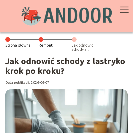
Strona główna
Remont
Jak odnowić
schody z
lastryko krok po
kroku?
Jak odnowić schody z lastryko
krok po kroku?
Data publikacji: 2026-06-07