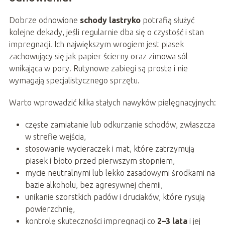
Dobrze odnowione
schody lastryko
potrafią służyć
kolejne dekady, jeśli regularnie dba się o czystość i stan
impregnacji. Ich największym wrogiem jest piasek
zachowujący się jak papier ścierny oraz zimowa sól
wnikająca w pory. Rutynowe zabiegi są proste i nie
wymagają specjalistycznego sprzętu.
Warto wprowadzić kilka stałych nawyków pielęgnacyjnych:
częste zamiatanie lub odkurzanie schodów, zwłaszcza
w strefie wejścia,
stosowanie wycieraczek i mat, które zatrzymują
piasek i błoto przed pierwszym stopniem,
mycie neutralnymi lub lekko zasadowymi środkami na
bazie alkoholu, bez agresywnej chemii,
unikanie szorstkich padów i druciaków, które rysują
powierzchnię,
kontrolę skuteczności impregnacji co
2–3 lata
i jej