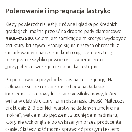
Polerowanie i impregnacja lastryko
Kiedy powierzchnia jest już równa i gładka po średnich
gradacjach, można przejść na drobne pady diamentowe
#800–#3500
. Celem jest zamknięcie mikrorys i wydobycie
struktury kruszywa. Pracuje się na niższych obrotach, z
umiarkowanym naciskiem, kontrolując temperaturę –
przegrzanie szybko powoduje przyciemnienia i
„przypalenia” szczególnie na noskach stopni.
Po polerowaniu przychodzi czas na impregnację. Na
całkowicie suche i odkurzone schody nakłada się
impregnat silikonowy lub silanowo‑siloksanowy, który
wnika w głąb struktury i zmniejsza nasiąkliwość. Najlepszy
efekt daje 2–3 cienkich warstw nakładanych „mokre na
mokre”, wałkiem lub pędzlem, z usunięciem nadmiaru,
który nie wchłonął się po wskazanym przez producenta
czasie. Skuteczność można sprawdzić prostym testem: