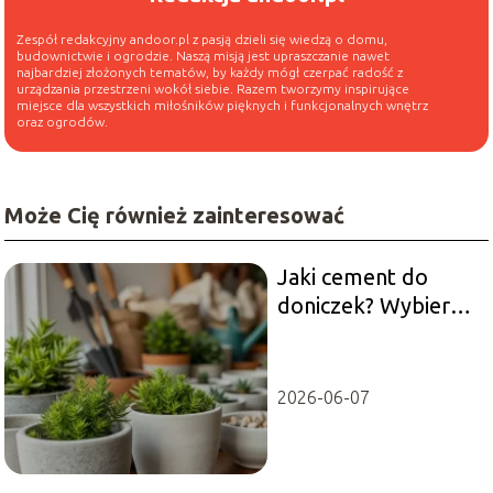
Zespół redakcyjny andoor.pl z pasją dzieli się wiedzą o domu,
budownictwie i ogrodzie. Naszą misją jest upraszczanie nawet
najbardziej złożonych tematów, by każdy mógł czerpać radość z
urządzania przestrzeni wokół siebie. Razem tworzymy inspirujące
miejsce dla wszystkich miłośników pięknych i funkcjonalnych wnętrz
oraz ogrodów.
Może Cię również zainteresować
Jaki cement do
doniczek? Wybierz
najlepszy dla swoich
roślin
2026-06-07