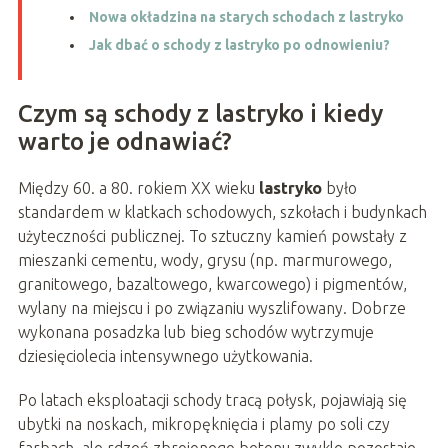
Nowa okładzina na starych schodach z lastryko
Jak dbać o schody z lastryko po odnowieniu?
Czym są schody z lastryko i kiedy
warto je odnawiać?
Między 60. a 80. rokiem XX wieku
lastryko
było
standardem w klatkach schodowych, szkołach i budynkach
użyteczności publicznej. To sztuczny kamień powstały z
mieszanki cementu, wody, grysu (np. marmurowego,
granitowego, bazaltowego, kwarcowego) i pigmentów,
wylany na miejscu i po związaniu wyszlifowany. Dobrze
wykonana posadzka lub bieg schodów wytrzymuje
dziesięciolecia intensywnego użytkowania.
Po latach eksploatacji schody tracą połysk, pojawiają się
ubytki na noskach, mikropęknięcia i plamy po soli czy
farbach, ale rdzeń zbrojonego betonu zwykle pozostaje