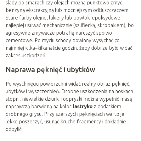
ślady po smarach czy olejach można punktowo zmyć
benzyną ekstrakcyjną lub mocniejszym odtłuszczaczem.
Stare farby olejne, lakiery lub powłoki epoksydowe
najlepiej usuwać mechanicznie (szlifierką, skrobakiem), bo
agresywne zmywacze potrafią naruszyć spoiwo
cementowe. Po myciu schody powinny wysychać co
najmniej kilka–kilkanaście godzin, żeby dobrze było widać
zakres uszkodzeń.
Naprawa pęknięć i ubytków
Po wyschnięciu powierzchni widać realny obraz pęknięć,
ubytków i wyszczerbień. Drobne uszkodzenia na noskach
stopni, niewielkie dziurki i odpryski można wypełnić masą
naprawczą barwioną na kolor
lastryko
z dodatkiem
drobnego grysu. Przy szerszych pęknięciach warto je
lekko poszerzyć, usunąć kruche fragmenty i dokładnie
odpylić.