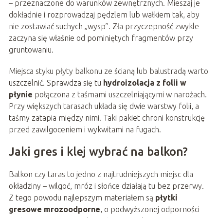
– przeznaczone do warunków zewnętrznych. Mieszaj je
dokładnie i rozprowadzaj pędzlem lub wałkiem tak, aby
nie zostawiać suchych „wysp”. Zła przyczepność zwykle
zaczyna się właśnie od pominiętych fragmentów przy
gruntowaniu.
Miejsca styku płyty balkonu ze ścianą lub balustradą warto
uszczelnić. Sprawdza się tu
hydroizolacja z folii w
płynie
połączona z taśmami uszczelniającymi w narożach.
Przy większych tarasach układa się dwie warstwy folii, a
taśmy zatapia między nimi. Taki pakiet chroni konstrukcję
przed zawilgoceniem i wykwitami na fugach.
Jaki gres i klej wybrać na balkon?
Balkon czy taras to jedno z najtrudniejszych miejsc dla
okładziny – wilgoć, mróz i słońce działają tu bez przerwy.
Z tego powodu najlepszym materiałem są
płytki
gresowe mrozoodporne
, o podwyższonej odporności