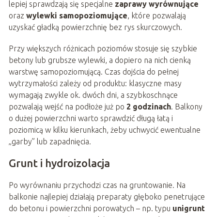
lepiej sprawdzają się specjalne
zaprawy wyrównujące
oraz
wylewki samopoziomujące
, które pozwalają
uzyskać gładką powierzchnię bez rys skurczowych.
Przy większych różnicach poziomów stosuje się szybkie
betony lub grubsze wylewki, a dopiero na nich cienką
warstwę samopoziomującą. Czas dojścia do pełnej
wytrzymałości zależy od produktu: klasyczne masy
wymagają zwykle ok. dwóch dni, a szybkoschnące
pozwalają wejść na podłoże już po
2 godzinach
. Balkony
o dużej powierzchni warto sprawdzić długą łatą i
poziomicą w kilku kierunkach, żeby uchwycić ewentualne
„garby” lub zapadnięcia.
Grunt i hydroizolacja
Po wyrównaniu przychodzi czas na gruntowanie. Na
balkonie najlepiej działają preparaty głęboko penetrujące
do betonu i powierzchni porowatych – np. typu
unigrunt