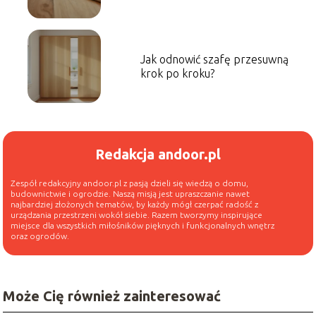
Jak odnowić szafę przesuwną
krok po kroku?
Redakcja andoor.pl
Zespół redakcyjny andoor.pl z pasją dzieli się wiedzą o domu,
budownictwie i ogrodzie. Naszą misją jest upraszczanie nawet
najbardziej złożonych tematów, by każdy mógł czerpać radość z
urządzania przestrzeni wokół siebie. Razem tworzymy inspirujące
miejsce dla wszystkich miłośników pięknych i funkcjonalnych wnętrz
oraz ogrodów.
Może Cię również zainteresować