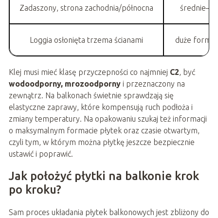
Zadaszony, strona zachodnia/północna
średnie–du
Loggia osłonięta trzema ścianami
duże format
Klej musi mieć klasę przyczepności co najmniej
C2
, być
wodoodporny, mrozoodporny
i przeznaczony na
zewnątrz. Na balkonach świetnie sprawdzają się
elastyczne zaprawy, które kompensują ruch podłoża i
zmiany temperatury. Na opakowaniu szukaj też informacji
o maksymalnym formacie płytek oraz czasie otwartym,
czyli tym, w którym można płytkę jeszcze bezpiecznie
ustawić i poprawić.
Jak położyć płytki na balkonie krok
po kroku?
Sam proces układania płytek balkonowych jest zbliżony do