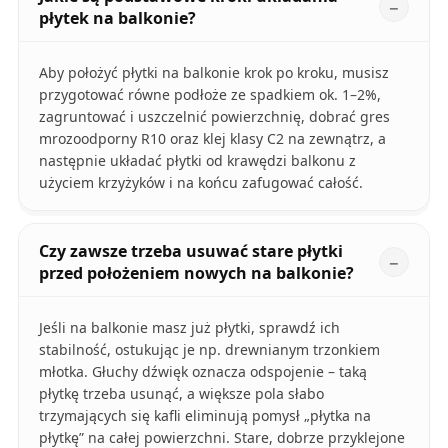
płytek na balkonie?
Aby położyć płytki na balkonie krok po kroku, musisz
przygotować równe podłoże ze spadkiem ok. 1–2%,
zagruntować i uszczelnić powierzchnię, dobrać gres
mrozoodporny R10 oraz klej klasy C2 na zewnątrz, a
następnie układać płytki od krawędzi balkonu z
użyciem krzyżyków i na końcu zafugować całość.
Czy zawsze trzeba usuwać stare płytki
przed położeniem nowych na balkonie?
Jeśli na balkonie masz już płytki, sprawdź ich
stabilność, ostukując je np. drewnianym trzonkiem
młotka. Głuchy dźwięk oznacza odspojenie – taką
płytkę trzeba usunąć, a większe pola słabo
trzymających się kafli eliminują pomysł „płytka na
płytkę” na całej powierzchni. Stare, dobrze przyklejone