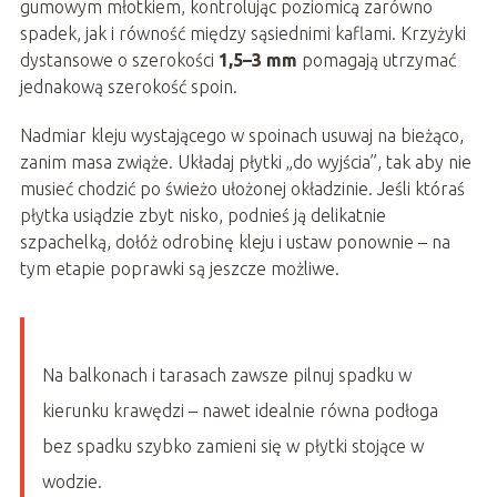
gumowym młotkiem, kontrolując poziomicą zarówno
spadek, jak i równość między sąsiednimi kaflami. Krzyżyki
dystansowe o szerokości
1,5–3 mm
pomagają utrzymać
jednakową szerokość spoin.
Nadmiar kleju wystającego w spoinach usuwaj na bieżąco,
zanim masa zwiąże. Układaj płytki „do wyjścia”, tak aby nie
musieć chodzić po świeżo ułożonej okładzinie. Jeśli któraś
płytka usiądzie zbyt nisko, podnieś ją delikatnie
szpachelką, dołóż odrobinę kleju i ustaw ponownie – na
tym etapie poprawki są jeszcze możliwe.
Na balkonach i tarasach zawsze pilnuj spadku w
kierunku krawędzi – nawet idealnie równa podłoga
bez spadku szybko zamieni się w płytki stojące w
wodzie.