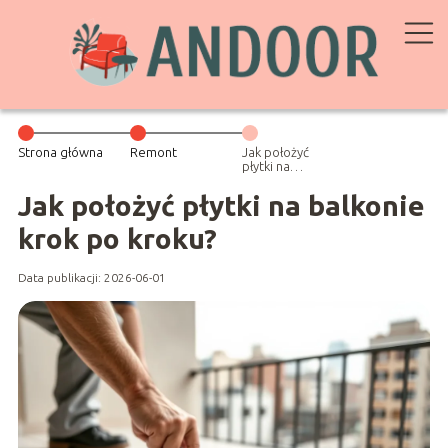
Strona główna
Remont
Jak położyć
płytki na
balkonie krok
po kroku?
Jak położyć płytki na balkonie
krok po kroku?
Data publikacji: 2026-06-01