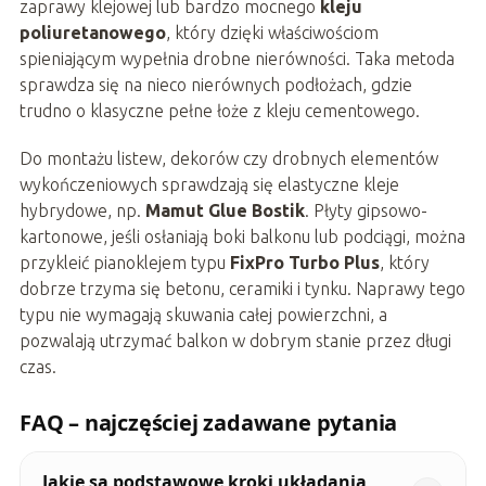
zaprawy klejowej lub bardzo mocnego
kleju
poliuretanowego
, który dzięki właściwościom
spieniającym wypełnia drobne nierówności. Taka metoda
sprawdza się na nieco nierównych podłożach, gdzie
trudno o klasyczne pełne łoże z kleju cementowego.
Do montażu listew, dekorów czy drobnych elementów
wykończeniowych sprawdzają się elastyczne kleje
hybrydowe, np.
Mamut Glue Bostik
. Płyty gipsowo-
kartonowe, jeśli osłaniają boki balkonu lub podciągi, można
przykleić pianoklejem typu
FixPro Turbo Plus
, który
dobrze trzyma się betonu, ceramiki i tynku. Naprawy tego
typu nie wymagają skuwania całej powierzchni, a
pozwalają utrzymać balkon w dobrym stanie przez długi
czas.
FAQ – najczęściej zadawane pytania
Jakie są podstawowe kroki układania