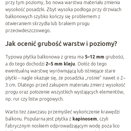
przy tym poziomy, bo nowa warstwa materiału zmienia
wysokość posadzki. Zbyt wysoka podłoga przy drzwiach
balkonowych szybko kończy się problemem z
otwieraniem skrzydła lub brakiem progu
przeciwdeszczowego.
Jak ocenić grubość warstw i poziomy?
Typowa płytka balkonowa z gresu ma
5–12 mm
grubości,
a do tego dochodzi
2–5 mm kleju
. Dołóż do tego
ewentualną warstwę wyrównującą lub istniejące stare
płytki – nagle okazuje się, że posadzka „rośnie” nawet o 2–
3 cm. Dlatego przed zakupem materiału zmierz wysokość
progu oraz położenie wszystkich wystających elementów,
np. rur czy listw progowych.
Warto też zawczasu przemyśleć wykończenie krawędzi
balkonu. Popularna jest płytka z
kapinosem
, czyli
fabrycznym noskiem odprowadzającym wodę poza lico