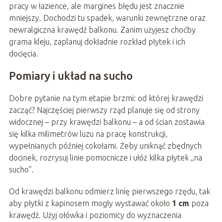
pracy w łazience, ale margines błędu jest znacznie
mniejszy. Dochodzi tu spadek, warunki zewnętrzne oraz
newralgiczna krawędź balkonu. Zanim użyjesz choćby
grama kleju, zaplanuj dokładnie rozkład płytek i ich
docięcia.
Pomiary i układ na sucho
Dobre pytanie na tym etapie brzmi: od której krawędzi
zacząć? Najczęściej pierwszy rząd planuje się od strony
widocznej – przy krawędzi balkonu – a od ścian zostawia
się kilka milimetrów luzu na pracę konstrukcji,
wypełnianych później cokołami. Żeby uniknąć zbędnych
docinek, rozrysuj linie pomocnicze i ułóż kilka płytek „na
sucho”.
Od krawędzi balkonu odmierz linię pierwszego rzędu, tak
aby płytki z kapinosem mogły wystawać około
1 cm
poza
krawędź. Użyj ołówka i poziomicy do wyznaczenia