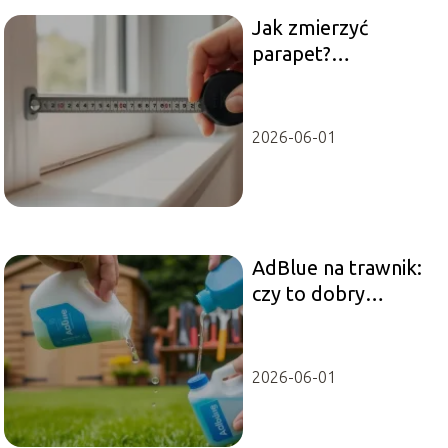
Jak zmierzyć
parapet?
Praktyczny
poradnik krok po
kroku
2026-06-01
AdBlue na trawnik:
czy to dobry
pomysł na
pielęgnację?
2026-06-01