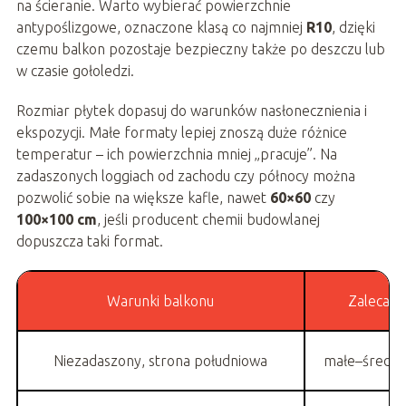
na ścieranie. Warto wybierać powierzchnie
antypoślizgowe, oznaczone klasą co najmniej
R10
, dzięki
czemu balkon pozostaje bezpieczny także po deszczu lub
w czasie gołoledzi.
Rozmiar płytek dopasuj do warunków nasłonecznienia i
ekspozycji. Małe formaty lepiej znoszą duże różnice
temperatur – ich powierzchnia mniej „pracuje”. Na
zadaszonych loggiach od zachodu czy północy można
pozwolić sobie na większe kafle, nawet
60×60
czy
100×100 cm
, jeśli producent chemii budowlanej
dopuszcza taki format.
Warunki balkonu
Zalecany
Niezadaszony, strona południowa
małe–średnie