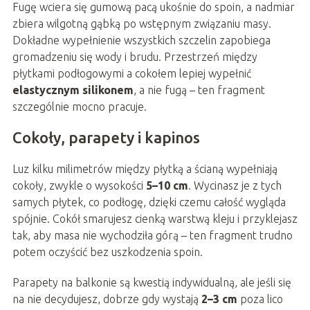
Fugę wciera się gumową pacą ukośnie do spoin, a nadmiar
zbiera wilgotną gąbką po wstępnym związaniu masy.
Dokładne wypełnienie wszystkich szczelin zapobiega
gromadzeniu się wody i brudu. Przestrzeń między
płytkami podłogowymi a cokołem lepiej wypełnić
elastycznym silikonem
, a nie fugą – ten fragment
szczególnie mocno pracuje.
Cokoły, parapety i kapinos
Luz kilku milimetrów między płytką a ścianą wypełniają
cokoły, zwykle o wysokości
5–10 cm
. Wycinasz je z tych
samych płytek, co podłogę, dzięki czemu całość wygląda
spójnie. Cokół smarujesz cienką warstwą kleju i przyklejasz
tak, aby masa nie wychodziła górą – ten fragment trudno
potem oczyścić bez uszkodzenia spoin.
Parapety na balkonie są kwestią indywidualną, ale jeśli się
na nie decydujesz, dobrze gdy wystają
2–3 cm
poza lico